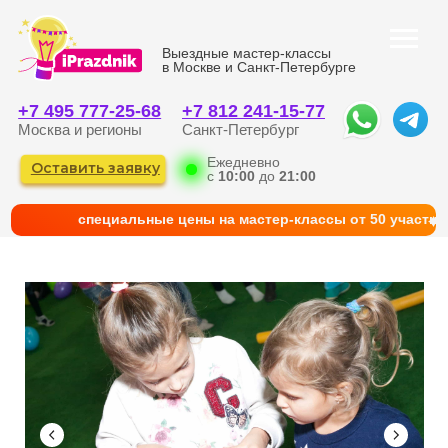
Выездные мастер-классы
в Москве и Санкт-Петербурге
+7 495 777-25-68
+7 812 241-15-77
Москва и регионы
Санкт-Петербург
Ежедневно
Оставить заявку
с
10:00
до
21:00
cпециальные цены на мастер-классы от 50 участни
КАТАЛОГ
ГЛАВНАЯ
ФОТО И КЕЙСЫ
КОРПОРАТИВНЫМ КЛИЕНТАМ
КОНТАКТЫ