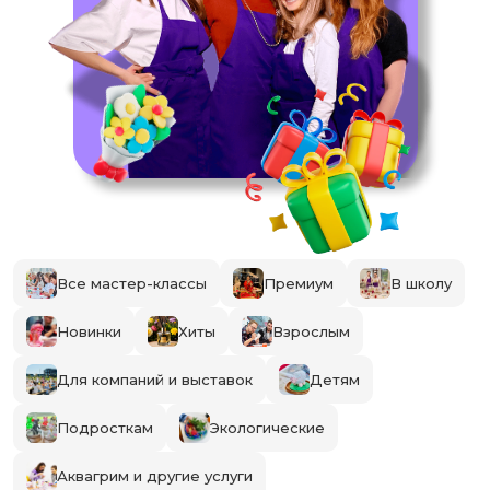
Все мастер-классы
Премиум
В школу
Новинки
Хиты
Взрослым
Для компаний и выставок
Детям
Подросткам
Экологические
Аквагрим и другие услуги