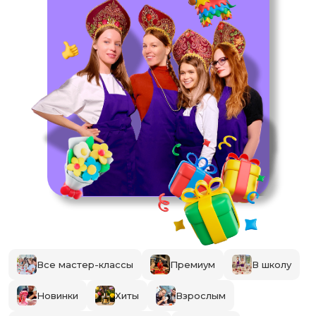
Все мастер-классы
Премиум
В школу
Новинки
Хиты
Взрослым