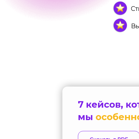
Ст
Вы
7 кейсов, к
мы
особенн