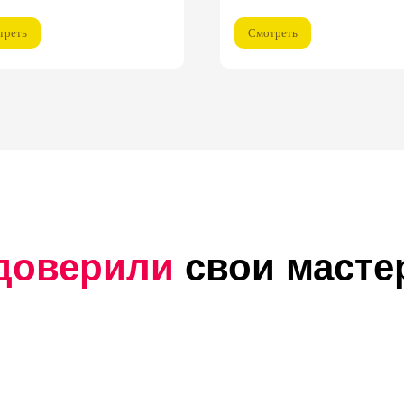
треть
Смотреть
доверили
свои масте