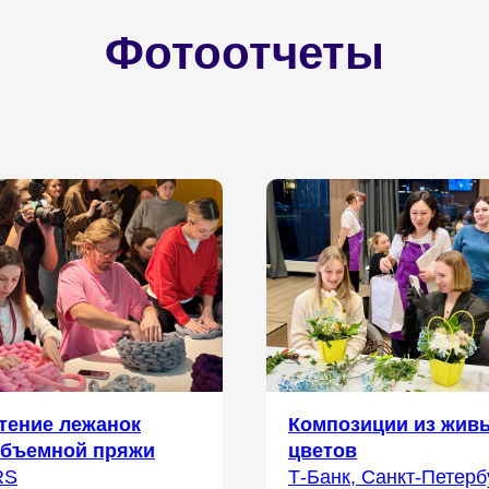
Фотоотчеты
тение лежанок
Композиции из жив
объемной пряжи
цветов
RS
Т-Банк, Санкт-Петерб