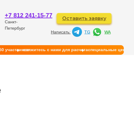
+7 812 241-15-77
Оставить заявку
Санкт-
Петербург
Написать:
TG
WA
50 участников
свяжитесь с нами для расчета
cпециальные цены на
й