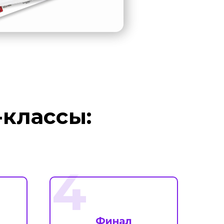
-классы:
4
Финал