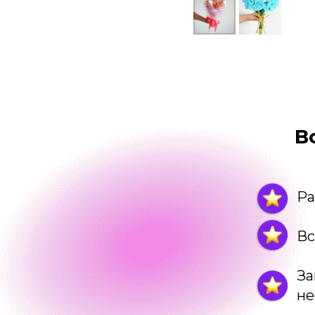
В
Ра
Вс
За
не