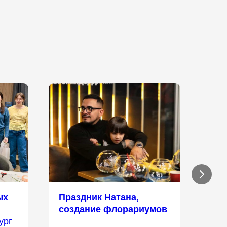
ых
Праздник Натана,
Ден
создание флорариумов
Мос
ург