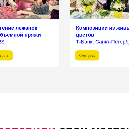
тение лежанок
Композиции из жив
объемной пряжи
цветов
RS
Т-Банк, Санкт-Петерб
треть
Смотреть