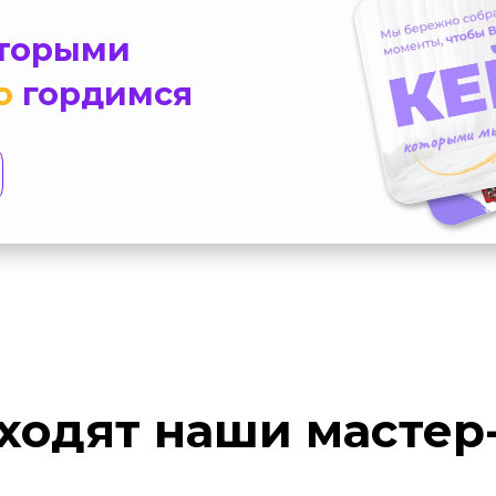
оторыми
о
гордимся
ходят наши мастер