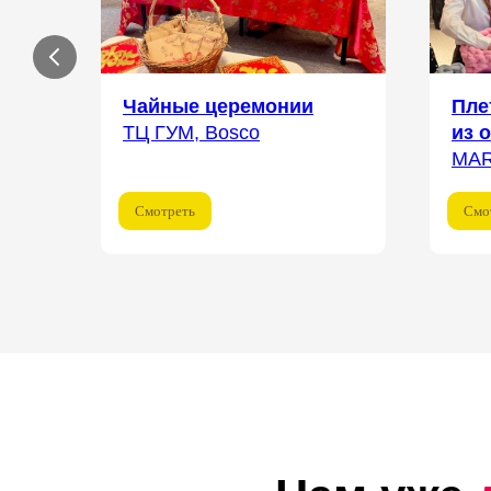
Чайные церемонии
Пле
ТЦ ГУМ, Bosco
из 
MA
Смотреть
Смо