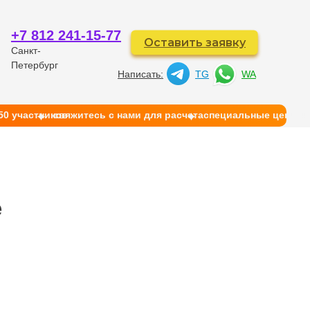
+7 812 241-15-77
Оставить заявку
Санкт-
Петербург
Написать:
TG
WA
50 участников
свяжитесь с нами для расчета
cпециальные цены на
й