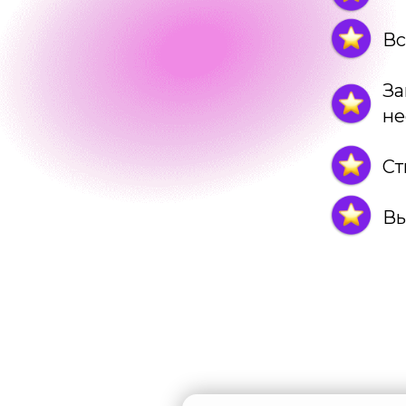
Вс
За
не
Ст
Вы