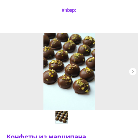
#nbsp;
Конфеты из марципана