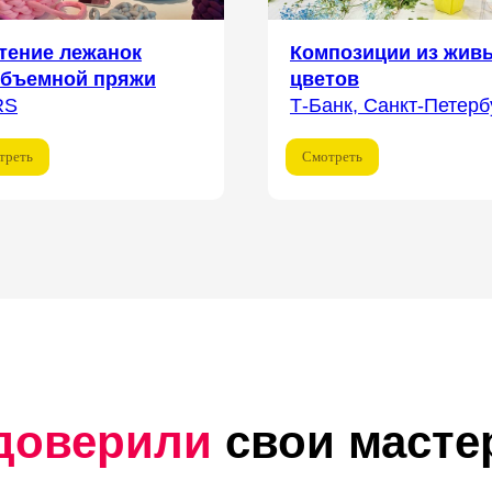
тение лежанок
Композиции из жив
объемной пряжи
цветов
RS
Т-Банк, Санкт-Петерб
треть
Смотреть
доверили
свои масте