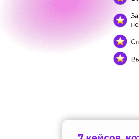
За
не
Ст
Вы
7 кейсов, к