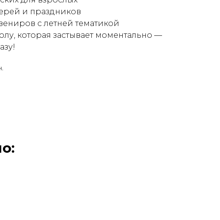
герей и праздников
вениров с летней тематикой
лу, которая застывает моментально —
азу!
.
о: