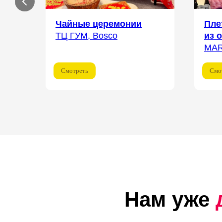
Чайные церемонии
Пле
ТЦ ГУМ, Bosco
из 
MA
Смотреть
Смо
Нам уже