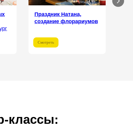
ых
Праздник Натана,
Ден
создание флорариумов
Мос
ург
Смотреть
Смо
р-классы: