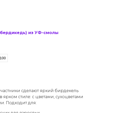
(бердикедь) из УФ-смолы
100
 участники сделают яркий бирдекель
 в ярком стиле: с цветами, сухоцветами
. Подходит для:
ских для взрослых