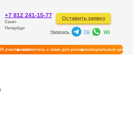
+7 812 241-15-77
Оставить заявку
Санкт-
Петербург
Написать:
TG
WA
50 участников
свяжитесь с нами для расчета
cпециальные цены на
й