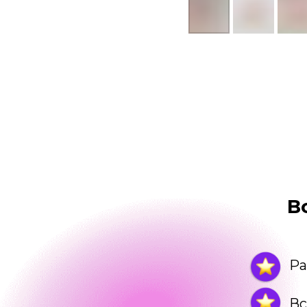
В
Ра
Вс