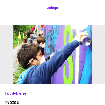
#nbsp;
Граффити
25 000
₽