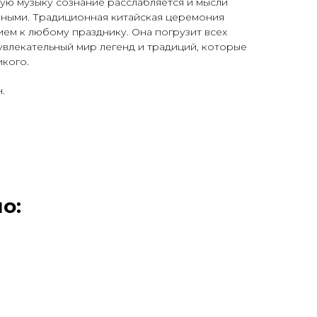
гкую музыку сознание расслабляется и мысли
чными. Традиционная китайская церемония
ем к любому празднику. Она погрузит всех
 увлекательный мир легенд и традиций, которые
икого.
.
о: