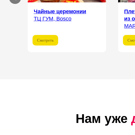
Чайные церемонии
Пле
ТЦ ГУМ, Bosco
из 
MA
Смотреть
Смо
Нам уже