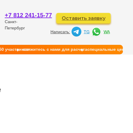
+7 812 241-15-77
Оставить заявку
Санкт-
Петербург
Написать:
TG
WA
50 участников
свяжитесь с нами для расчета
cпециальные цены на
й