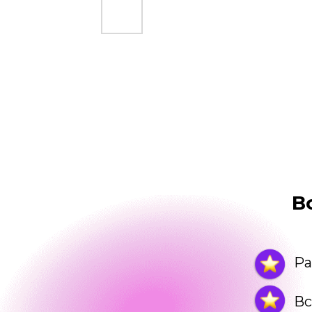
В
Ра
Вс