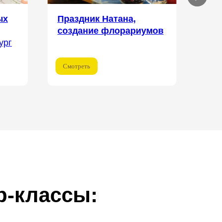
ых
Праздник Натана,
Ден
создание флорариумов
Мос
ург
Смотреть
Смо
р-классы: