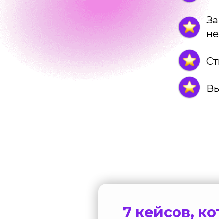
За
не
Ст
Вы
7 кейсов, к