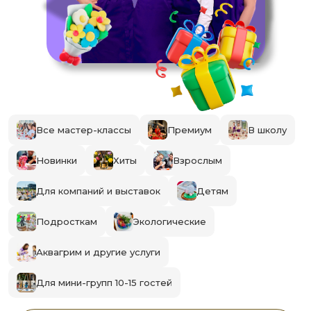
Все мастер-классы
Премиум
В школу
Новинки
Хиты
Взрослым
Для компаний и выставок
Детям
Подросткам
Экологические
Аквагрим и другие услуги
Для мини-групп 10-15 гостей