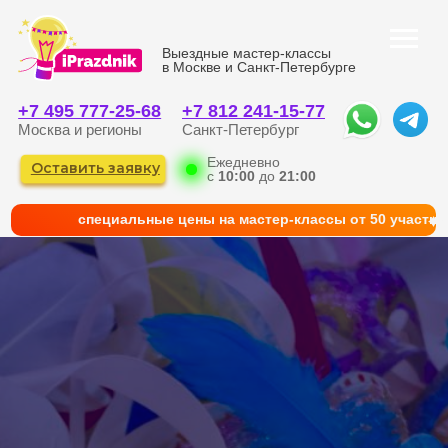
Выездные мастер-классы
в Москве и Санкт-Петербурге
+7 495 777-25-68
+7 812 241-15-77
Москва и регионы
Санкт-Петербург
Ежедневно
Оставить заявку
с
10:00
до
21:00
cпециальные цены на мастер-классы от 50 участни
КАТАЛОГ
ГЛАВНАЯ
ФОТО И КЕЙСЫ
КОРПОРАТИВНЫМ КЛИЕНТАМ
КОНТАКТЫ