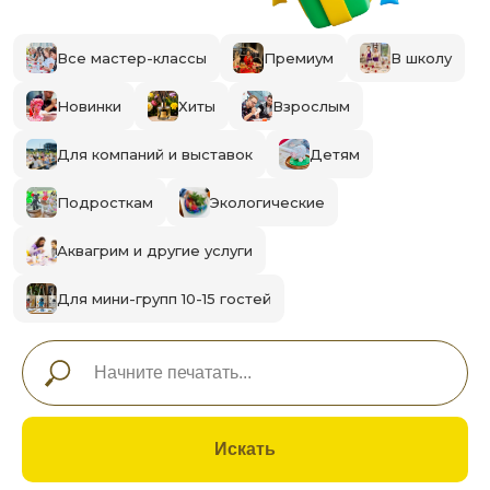
Все мастер-классы
Премиум
В школу
Новинки
Хиты
Взрослым
Для компаний и выставок
Детям
Подросткам
Экологические
Аквагрим и другие услуги
Для мини-групп 10-15 гостей
Искать