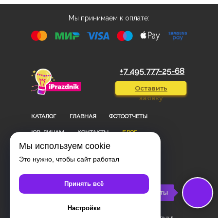
Мы принимаем к оплате:
+7 495 777-25-68
Оставить
заявку
КАТАЛОГ
ГЛАВНАЯ
ФОТООТЧЕТЫ
ЮР. ЛИЦАМ
КОНТАКТЫ
БЛОГ
Мы используем cookie
Договор-оферта
Это нужно, чтобы сайт работал
Политика конфиденциальности
Принять всё
Студия мастер-классов iPrazdnik
Контакты
АйПраздник
2014—2026
Настройки
© Ай Праздник — мастер-классы для детей и взрослых в